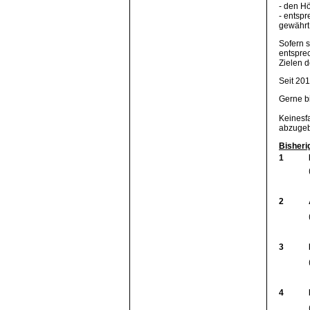
- den H
- entsp
gewährt
Sofern s
entspre
Zielen d
Seit 20
Gerne bi
Keinesfa
abzuge
Bisheri
1
2
3
4