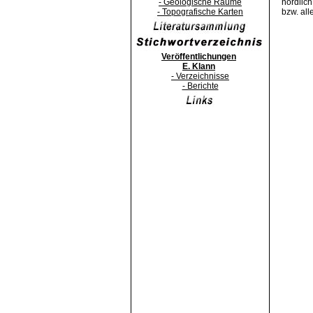
- Geologische Räume
nördlic
- Topografische Karten
bzw. al
Veröffentlichungen
E. Klann
- Verzeichnisse
- Berichte