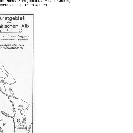
der Donau (Karstgebiete A - M nach Cramer)
Bayern) angesprochen werden.