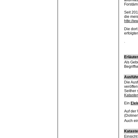
allumfa
Forstäm
Seit 201
die meis
http://w
Die dor
erfolgte
.
Erläut
Als Geb
Begriffs
Ausführ
Die Aus
veröffen
Seither 
Kataste
Ein
Ele
Auf der
(Dolinen
Auch ein
Kataste
Einsicht