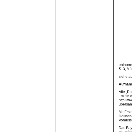
entnomme
S. 3; M
siehe a
Aufnahm
Alle „Do
- mit i
http://
übersan
Mit Ers
Dolinen
Vorauss
Das Bay