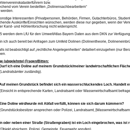
öhlenvereinskatasterführern bzw.
rechend vom Verein bestellten „Dolinensachbearbeitern“
 werden.
onstige Interessenten (Privatpersonen, Behörden, Firmen, Gutachterbüros, Studenten
chende Auskünfte/Einsichten wünschen, werden diese nur gegeben, wenn der Ver
er Karst- und Höhlenforschung nicht widerspricht.
15 werden dem LfU für den UmweltAtlas Bayern Daten aus dem DKN zur Verfügung g
n ich auch bereit bei Anfragen zum Umfeld Dolinen (Dolinentheorie, Dolineneinbrüc
lls ist beabsichtigt auf „rechtliche Angelegenheiten“ detailiert einzugehen (nur Be
ben.
ge (abgelehnte) Fragen/Bitten:
Darf ich eine Doline auf meinem Grundstück/meiner landwirtschaftlichen Fläche
(Landratsämter zuständig).
Auf meinen Grundstück befindet sich ein wasserschluckendes Loch. Handelt es
(Einsicht in entsprechende Karten, Landratsamt oder Wasserwirtschaftsamt befrage
Eine Doline wird/wurde mit Abfall verfüllt, können sie sich darum kümmern?
(Grundstücksbesitzer ansprechen oder Polizei, Landratsamt, [Wasserwirtschaftsamt
In oder neben einer Straße (Straßengraben) ist ein Loch eingebrochen, was ist re
(Objekt absichern, Polizei, Gemeinde, Feuerwehr anrufen).