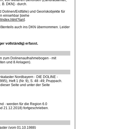
n, von weiteren Behörden (Landratsämter,
 B. DKN] - durch.
 Dolinen/Erdfälle) und Georiskobjekte für
rn einsehbar [siehe
/index.html?lan
].
ößtenteils auch ins DKN übernommen. Leider
r vollständig) erfasst.
en zum Dolinenaufnahmebogen - mit
iten und 8 Anlagen).
nkataster Nordbayern - DIE DOLINE -
1995), Heft 1 (Nr. 9), S. 48 -49; Pruppach.
dieser Seite und unter der Seite
and - werden für die Region 6.0
nd 21.12.2018) fortgeschrieben.
taster (vom 01.10.1988)