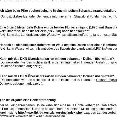
Ich wäre beim Pilze suchen beinahe in einen frischen Schachteinsturz gefallen, 
(Gundstücksbesitzer oder Gemeinde informieren, im Staatsforst Forstamt benachric
Eine 5 bis 6 Meter tiefe Doline wurde bei der Flurbereinigung (1970) mit Bausch
Verfüllmaterial nach dieser Zeit (bis 2008) noch nachsacken?
(evtl. kann das Landratsamt oder Wasserwirtschaftsamt helfen, notfalls privaten S
Handelt es sich bei einer Hohlform im Wald um eine Doline oder einen Bombent
(evtl. kann Wasserwirtschaftsamt oder das Bayerische Landesamt (LFU) in Augsbur
Kann mir das DKN Übersichtskarten mit den bekannten Dolinen übermitteln
?
(Dolinenkarten werden nicht erstellt. In den im Internet zu findenden
Gefährdungsk
Dolinenpositionen aufgezeigt).
Kann mir das DKN Übersichtskarten mit den bekannten Dolinen übermitteln
?
(Dolinenkarten werden nicht erstellt. In den im Internet zu findenden
Gefährdungsk
Dolinenpositionen aufgezeigt).
 an die organisierte Höhlenforschung
eder neu eingebrochenen Doline kann sich eine neue Höhle verbergen. Höhlenfors
, Erdfälle) interessiert. Um eine entsprechende spontane Mitteilung (insbesondere 
erein (siehe
http://www.lhk-bayern.de/vereine/index.php
)bzw. den Landesverban
ttp://www.lhk-bayern.de
/ ) wird hiermit gebeten.