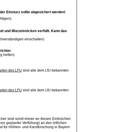
der Einsturz sollte abgesichert werden!
htigen).
utt und Wurzelstöcken verfüllt. Kann das
achverständigen einschalten)
richter
g helfen)
arten des LFU
sind alle dem LfU bekannten
arten des LFU
sind alle dem LfU bekannten
cher sind somit immer an diesen Einbrüchen
vor geplanter Verfüllung) an den örtlichen
d für Höhlen- und Karstforschung in Bayern