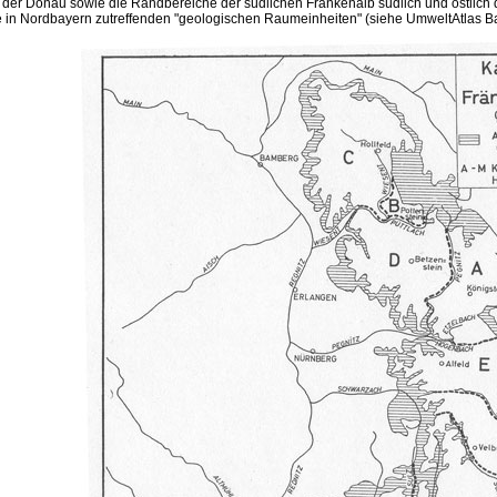
h der Donau sowie die Randbereiche der südlichen Frankenalb südlich und östlich 
le in Nordbayern zutreffenden "geologischen Raumeinheiten" (siehe UmweltAtlas 