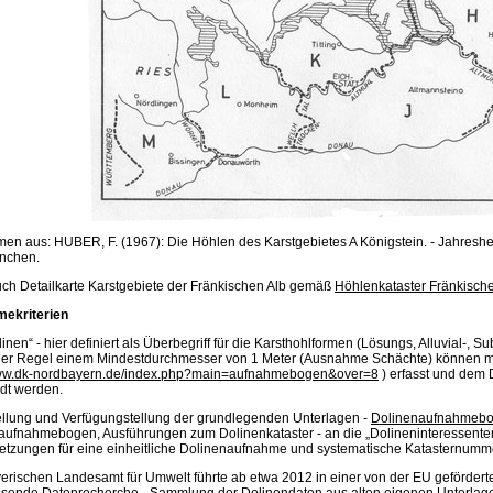
n aus: HUBER, F. (1967): Die Höhlen des Karstgebietes A Königstein. - Jahresheft
ünchen.
uch Detailkarte Karstgebiete der Fränkischen Alb gemäß
Höhlenkataster Fränkische
ekriterien
linen“ - hier definiert als Überbegriff für die Karsthohlformen (Lösungs, Alluvial-, Su
n der Regel einem Mindestdurchmesser von 1 Meter (Ausnahme Schächte) können 
www.dk-nordbayern.de/index.php?main=aufnahmebogen&over=8
) erfasst und dem 
dt werden.
tellung und Verfügungstellung der grundlegenden Unterlagen -
Dolinenaufnahmeb
aufnahmebogen, Ausführungen zum Dolinenkataster - an die „Dolineninteressenten
etzungen für eine einheitliche Dolinenaufnahme und systematische Katasternum
erischen Landesamt für Umwelt führte ab etwa 2012 in einer von der EU gefördert