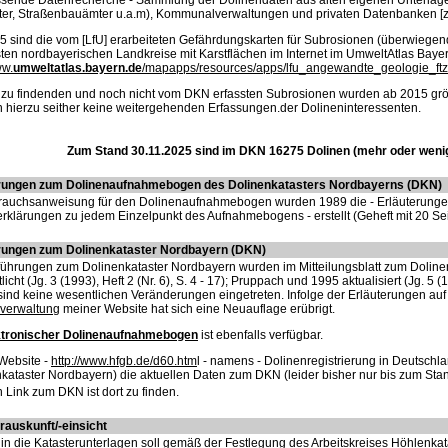
ssende Datenrecherche - Sammlung der Dolinendaten aus alten eigenen Unterlage
ter, Straßenbauämter u.a.m), Kommunalverwaltungen und privaten Datenbanken [z.
5 sind die vom [LfU] erarbeiteten Gefährdungskarten für Subrosionen (überwiegend
ten nordbayerischen Landkreise mit Karstflächen im Internet im UmweltAtlas Baye
ww.
umweltatlas.bayern.de
/mapapps/resources/apps/lfu_angewandte_geologie_ftz
t zu findenden und noch nicht vom DKN erfassten Subrosionen wurden ab 2015 gr
n hierzu seither keine weitergehenden Erfassungen.der Dolineninteressenten.
Zum Stand 30.11.2025 sind im DKN 16275 Dolinen (mehr oder wenige
erungen zum Dolinenaufnahmebogen
des Dolinenkatasters Nordbayerns (DKN)
rauchsanweisung für den Dolinenaufnahmebogen wurden 1989 die - Erläuterung
erklärungen zu jedem Einzelpunkt des Aufnahmebogens - erstellt (Geheft mit 20 Se
ungen zum Dolinenkataster Nordbayern (DKN)
führungen zum Dolinenkataster Nordbayern wurden im Mitteilungsblatt zum Doline
tlicht (Jg. 3 (1993), Heft 2 (Nr. 6), S. 4 - 17); Pruppach und 1995 aktualisiert (Jg. 5 (
sind keine wesentlichen Veränderungen eingetreten. Infolge der Erläuterungen auf 
rverwaltung
meiner Website hat sich eine Neuauflage erübrigt.
ktronischer Dolinenaufnahmebogen
ist ebenfalls verfügbar.
 Website -
http://www.hfgb.de/d60.htm
l - namens - Dolinenregistrierung in Deutschl
kataster Nordbayern) die aktuellen Daten zum DKN (leider bisher nur bis zum Sta
 Link zum DKN ist dort zu finden.
rauskunft/-einsicht
 in die Katasterunterlagen soll gemäß der Festlegung des Arbeitskreises Höhlenka