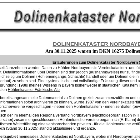
DOLINENKATASTER NORDBAY
Am 30.11.2025 waren im DKN 16275 Dolinen
Erläuterungen zum Dolinenkataster Nordbayern 
seit Jahrzehnten werden Daten zu Höhlen Nordbayerns in Vereinskatastern- und übe
t. Detailinformationen über Dolinen sind dort jedoch (ausnahmsweise) nur zu find
eichzeitig um Dolinen (Höhleneingänge, Schächte) handelt oder um Dolinen die i
rlauf) zu sehen sind. Eine systematische und vollständige Erfassung dieser und al
gründung [1988] meines Wissens in Bayern bisher weder in staatlichen Katastern 
ralen
Höhlenkataster Fränkische Alb
bereits angesammelte Datenmaterial zu Dolinen gezielt zusammenzuführen und u
informationen sofort archivieren zu können, wurde 1987 von den Vereinskatasterf
orschervereine vorgeschlagen - neben den Höhlenkatastern - einen zentralen (pri
uen.
sch der im ehemaligen Regionalverband Nordbayern (Nachfolgeorganisation INH 
orscher] zusammengeschlossenen Höhlenforschervereine begann ich [E. Klann] d
ischen Weiterführung eines entsprechenden privaten - für die Höhlenvereine verf
ch (Stand 30.11.2025) ständig aktualisiere und ergänze.
eitsgebiet
meines/des Dolinenkatasters ist Nordbayern, wobei mit Nordbayern al