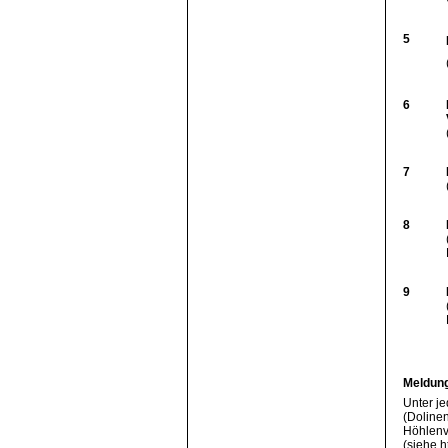
5
6
7
8
9
Meldung
Unter j
(Dolinen
Höhlenv
(siehe
h