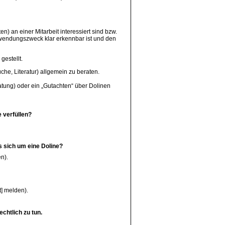
) an einer Mitarbeit interessiert sind bzw.
wendungszweck klar erkennbar ist und den
estellt.
he, Literatur) allgemein zu beraten.
ratung) oder ein „Gutachten“ über Dolinen
 verfüllen?
 sich um eine Doline?
n).
] melden).
chtlich zu tun.