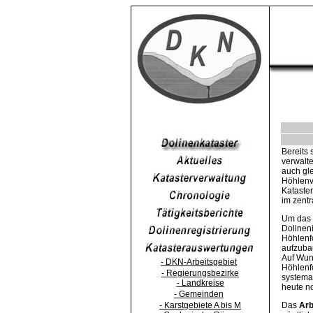
Bereits 
verwalte
auch gl
Höhlenve
Kataster
im zent
Um das 
Dolinen
Höhlenf
aufzuba
Auf Wun
- DKN-Arbeitsgebiet
Höhlenf
- Regierungsbezirke
systemat
- Landkreise
heute no
- Gemeinden
- Karstgebiete A bis M
Das
Arb