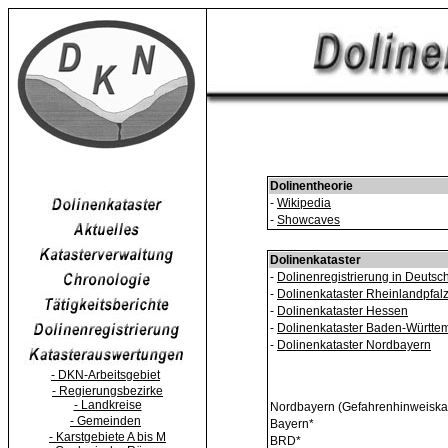
Dolinentheorie
-
Wikipedia
-
Showcaves
Dolinenkataster
-
Dolinenregistrierung in Deutsc
-
Dolinenkataster Rheinlandpfal
-
Dolinenkataster Hessen
-
Dolinenkataster Baden-Württe
-
Dolinenkataster Nordbayern
- DKN-Arbeitsgebiet
- Regierungsbezirke
- Landkreise
Nordbayern (Gefahrenhinweiskar
- Gemeinden
Bayern*
- Karstgebiete A bis M
BRD*