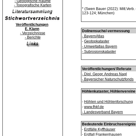
- Geologische Räume
- Topografische Karten
* (Swen Bauer (2022): Mitt.Verb. 
123-124; München)
Veröffentlichungen
E. Klann
Dolinensuche/-vermessung
- Verzeichnisse
- BayernAtlas
- Berichte
-
Geotopkataster
- Umweltatlas Bayern
- Subrosionskataster
Veröffentlichungen/ Referate
- Dipl. Geogr. Andreas Nagl
- Bayersicher Naturschutzfonds
Höhlenkataster, Höhlenvereine
-
Höhlen und Höhlenforschung
-
www.fhkf.de
- Landesverband Bayern
Bedeutende Einbruchsereignis
-
Erdfälle Kyffhäuser
- Erdfall Frankenhausen